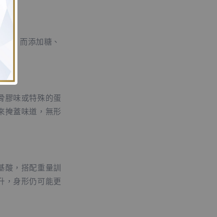
口性，而添加糖、
骨膠味或特殊的蛋
來掩蓋味道，無形
基酸，搭配重量訓
升，身形仍可能更