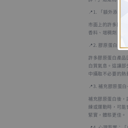
📍1. 「額外添加
市面上的許多膠原
香料、增稠劑，這
📍2. 膠原蛋白的
許多膠原蛋白產品
白質氣息。這讓部
中攝取不必要的熱
📍3. 補充膠原蛋
補充膠原蛋白後，
練或運動時，可能
緊實，體態更佳。
📍4. 心理影響