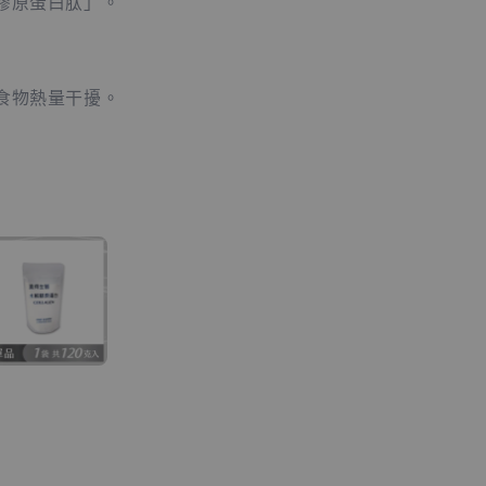
膠原蛋白肽」。
食物熱量干擾。