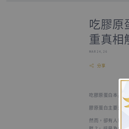
吃膠原
重真相
MAR 24, 26
分享
吃膠原蛋白本身不
膠原蛋白主要是蛋
然而，卻有人發現
胖？」這是為什麼