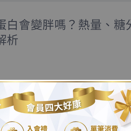
蛋白會變胖嗎？熱量、糖
解析
會直接導致變胖喔！
白質，熱量不高。
.
，開始喝膠原蛋白後體重悄悄上升，甚至懷疑：「膠原蛋白是
呢?