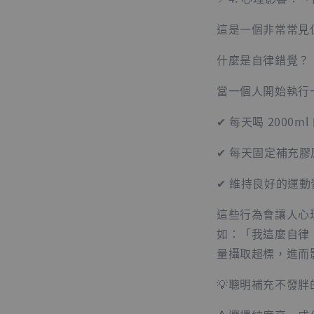
這是一個非常常見
什麼是自律錯覺？
當一個人開始執行
✔ 每天喝 2000ml
✔ 每天固定補充膠
✔ 維持良好的運動
這些行為會讓人心
如：「我這麼自律
量攝取超標，進而
💡聰明補充不發胖