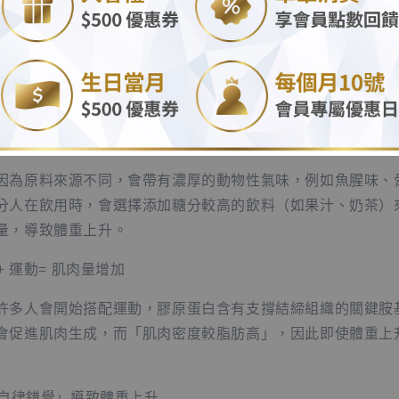
.
糖分」
蛋白產品，特別是 即飲型膠原飲 或 膠原果凍，常為了改善適
些額外成分可能才是發胖的真正元兇！
「加料陷阱」
因為原料來源不同，會帶有濃厚的動物性氣味，例如魚腥味、
分人在飲用時，會選擇添加糖分較高的飲料（如果汁、奶茶）
量，導致體重上升。
白+ 運動= 肌肉量增加
許多人會開始搭配運動，膠原蛋白含有支撐結締組織的關鍵胺
會促進肌肉生成，而「肌肉密度較脂肪高」，因此即使體重上
：「自律錯覺」導致體重上升