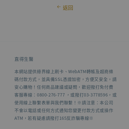
返回
直得生醫
本網站提供綠界線上刷卡、WebATM轉帳及超商條
碼付款方式，並具備SSL憑證加密，方便又安全，請
安心購物！任何商品建議或疑問，歡迎撥打免付費
客服專線：0800-276-777 ，或撥打03-3778596，或
使用線上聯繫表單與我們聯繫！※請注意：本公司
不會以電話或任何方式通知您變更付款方式或操作
ATM，若有疑慮請撥打165反詐騙專線※