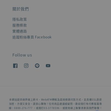
關於我們
隱私政策
服務條款
實體通路
追蹤粉絲專頁 Facebook
Follow us
本網站提供綠界線上刷卡、WebATM轉帳及超商條碼付款方式，並具備SSL憑證
加密，方便又安全，請安心購物！任何商品建議或疑問，歡迎撥打免付費客服專
線：0800-276-777 ，或撥打03-3778596，或使用線上聯繫表單與我們聯繫！