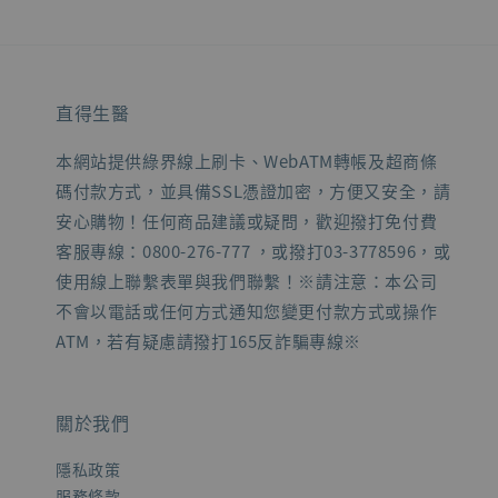
直得生醫
本網站提供綠界線上刷卡、WebATM轉帳及超商條
碼付款方式，並具備SSL憑證加密，方便又安全，請
安心購物！任何商品建議或疑問，歡迎撥打免付費
客服專線：0800-276-777 ，或撥打03-3778596，或
使用線上聯繫表單與我們聯繫！※請注意：本公司
不會以電話或任何方式通知您變更付款方式或操作
ATM，若有疑慮請撥打165反詐騙專線※
關於我們
隱私政策
服務條款