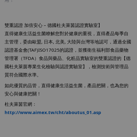
雙重認證 加倍安心 – 德國杜夫萊茵認證實驗室】
直得健康生活益生菌瞭解您對於健康的重視，直得產品每季自
主管理，委由歐盟, 日本, 北美, 大陸與台灣等地認可，通過全國
認證基金會(TAF)ISO17025的認證，並獲衛生福利部食品藥物
管理署（TFDA）食品與藥品、化粧品實驗室的雙重認證的【德
國杜夫萊茵專業生化檢驗與認證實驗室】，檢測技術與管理品
質符合國際水準。
如此優質的品管，直得健康生活益生菌，產品把關，也為您的
安心與健康把關！
杜夫萊茵官網：
http://www.aimex.tw/cht/aboutus_01.asp