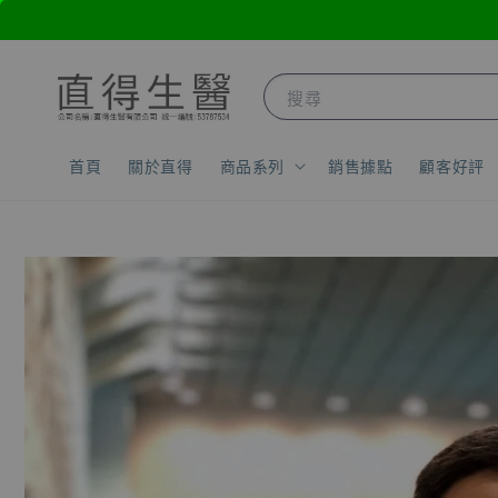
搜尋
首頁
關於直得
商品系列
銷售據點
顧客好評