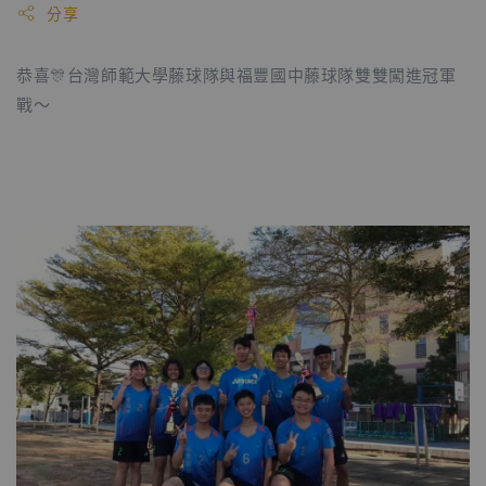
分享
恭喜🎊台灣師範大學藤球隊與福豐國中藤球隊雙雙闖進冠軍
戰～