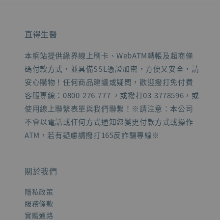
直得生醫
本網站提供綠界線上刷卡、WebATM轉帳及超商條
碼付款方式，並具備SSL憑證加密，方便又安全，請
安心購物！任何商品建議或疑問，歡迎撥打免付費
客服專線：0800-276-777 ，或撥打03-3778596，或
使用線上聯繫表單與我們聯繫！※請注意：本公司
不會以電話或任何方式通知您變更付款方式或操作
ATM，若有疑慮請撥打165反詐騙專線※
關於我們
隱私政策
服務條款
實體通路