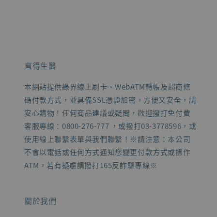
直得生醫
本網站提供綠界線上刷卡、WebATM轉帳及超商條
碼付款方式，並具備SSL憑證加密，方便又安全，請
安心購物！任何商品建議或疑問，歡迎撥打免付費
客服專線：0800-276-777 ，或撥打03-3778596，或
使用線上聯繫表單與我們聯繫！※請注意：本公司
不會以電話或任何方式通知您變更付款方式或操作
ATM，若有疑慮請撥打165反詐騙專線※
關於我們