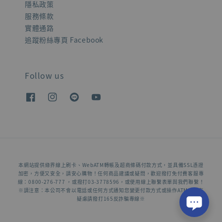
隱私政策
服務條款
實體通路
追蹤粉絲專頁 Facebook
Follow us
本網站提供綠界線上刷卡、WebATM轉帳及超商條碼付款方式，並具備SSL憑證
加密，方便又安全，請安心購物！任何商品建議或疑問，歡迎撥打免付費客服專
線：0800-276-777 ，或撥打03-3778596，或使用線上聯繫表單與我們聯繫！
※請注意：本公司不會以電話或任何方式通知您變更付款方式或操作ATM，若有
疑慮請撥打165反詐騙專線※