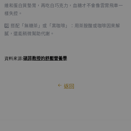
維和蛋白質墊胃，再吃白巧克力，血糖才不會像雲霄飛車一
樣失控。
2️⃣ 搭配「無糖茶」或「黑咖啡」：用茶胺酸或咖啡因來解
膩，還能稍微幫助代謝。
碩菲教授
的舒壓營養學
資料來源:
返回