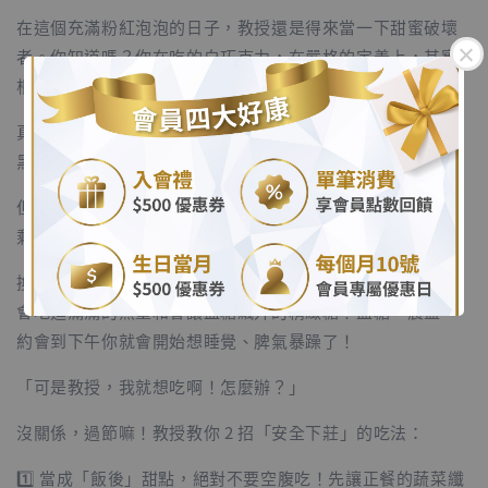
在這個充滿粉紅泡泡的日子，教授還是得來當一下甜蜜破壞
者。你知道嗎？你在吃的白巧克力，在嚴格的定義上，其實
根本不能算是巧克力！
真正的巧克力含有「可可固形物」（就是讓巧克力看起來黑
.
黑、吃起來苦苦的成分，也是抗氧化、舒壓的精華來源）。
但是！白巧克力在製作過程中，把這些精華都拿掉了！它只
.
剩下「可可脂（油脂）＋大量的糖＋奶粉」。
換句話說，吃白巧克力，你吃不到可可多酚的舒壓效果，只
會吃進滿滿的熱量和會讓血糖飆升的精緻糖！血糖一震盪，
約會到下午你就會開始想睡覺、脾氣暴躁了！
「可是教授，我就想吃啊！怎麼辦？」
沒關係，過節嘛！教授教你 2 招「安全下莊」的吃法：
1️⃣ 當成「飯後」甜點，絕對不要空腹吃！先讓正餐的蔬菜纖