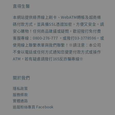
直得生醫
本網站提供綠界線上刷卡、WebATM轉帳及超商條
碼付款方式，並具備SSL憑證加密，方便又安全，請
安心購物！任何商品建議或疑問，歡迎撥打免付費
客服專線：0800-276-777 ，或撥打03-3778596，或
使用線上聯繫表單與我們聯繫！※請注意：本公司
不會以電話或任何方式通知您變更付款方式或操作
ATM，若有疑慮請撥打165反詐騙專線※
關於我們
隱私政策
服務條款
實體通路
追蹤粉絲專頁 Facebook