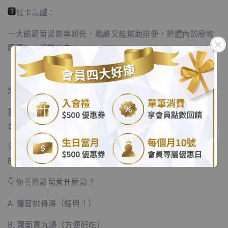
低卡高纖：
一大碗蘿蔔湯熱量超低，纖維又能幫助排便，把體內的廢物
跟濕氣一起排出去！
【教授的美味秘訣】
燉湯時，加幾片「薑片」和「排骨/蛤蜊」。
.
薑能驅寒，蘿蔔能順氣，這就是最適合今天天氣的「神仙組
.
合」！
只要把食材丟進電鍋，不用顧火，30 分鐘後就能喝到暖呼呼
的湯囉！
👇 你喜歡蘿蔔煮什麼湯？
A. 蘿蔔排骨湯（經典！）
B. 蘿蔔貢丸湯（方便好吃）