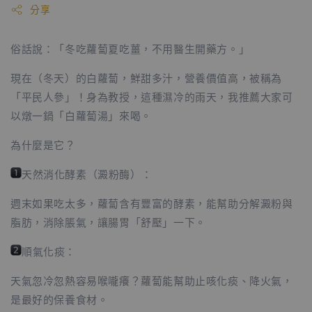
分享
俗話說：「冬吃蘿蔔夏吃薑，不用醫生開藥方。」
現在（冬天）的白蘿蔔，鮮甜多汁，營養價值高，被稱為
「平民人參」！身為教授，這種濕冷的雨天，我推薦大家可
以燉一鍋「白蘿蔔湯」來喝。
為什麼是它？
天然消化酵素（澱粉酶）：
週末如果吃太多，蘿蔔含有豐富的酵素，能幫助分解澱粉與
脂肪，消除脹氣，讓腸胃「舒壓」一下。
順氣化痰：
天氣忽冷忽熱容易喉嚨癢？蘿蔔能幫助止咳化痰、降火氣，
是最好的保養食材。