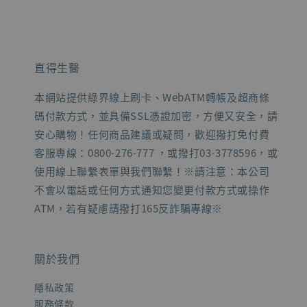
直得生醫
本網站提供綠界線上刷卡、WebATM轉帳及超商條
碼付款方式，並具備SSL憑證加密，方便又安全，請
安心購物！任何商品建議或疑問，歡迎撥打免付費
客服專線：0800-276-777 ，或撥打03-3778596，或
使用線上聯繫表單與我們聯繫！※請注意：本公司
不會以電話或任何方式通知您變更付款方式或操作
ATM，若有疑慮請撥打165反詐騙專線※
關於我們
隱私政策
服務條款