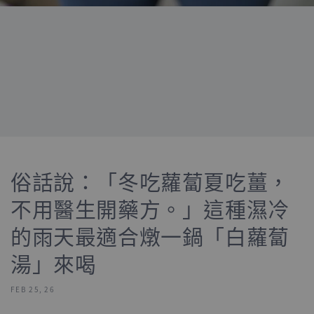
俗話說：「冬吃蘿蔔夏吃薑，
不用醫生開藥方。」這種濕冷
的雨天最適合燉一鍋「白蘿蔔
湯」來喝
FEB 25, 26