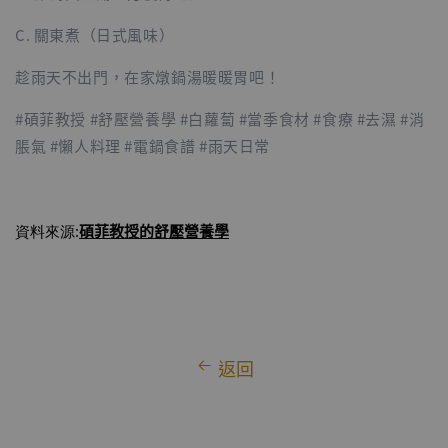
C. 關東煮（日式風味）
趁雨天不出門，在家燉鍋湯暖暖胃吧！
#碩菲教授 #舒壓營養學 #白蘿蔔 #當季食材 #食療 #去濕 #消
脹氣 #懶人料理 #電鍋食譜 #雨天日常
碩菲教授
的舒壓營養學
資料來源:
返回