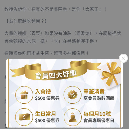
教授告訴你，這真的不是業障重，是你「太乾了」！
【為什麼越吃越堵？】
大量的纖維（青菜）如果沒有油脂（潤滑劑），在腸道裡就
會像乾掉的水泥一樣，「卡」在半路動彈不得。
這時候你吃再多益生菌、拜再多神都沒用！
【教授的開光儀式】
想讓腸道「順求平安」？
.
下一餐馬上加一匙 橄欖油 或 酪梨。
.
給腸道一點潤滑，髒東西才能「滑」出去！
今晚趕快補油，明天跨年才不用帶著一肚子便便倒數喔！
告訴你那位吃水煮餐吃到臉色發白的朋友，救救他的腸胃！