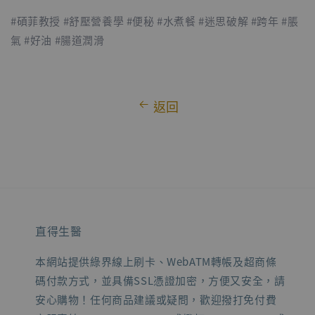
#碩菲教授 #舒壓營養學 #便秘 #水煮餐 #迷思破解 #跨年 #脹
氣 #好油 #腸道潤滑
返回
直得生醫
本網站提供綠界線上刷卡、WebATM轉帳及超商條
碼付款方式，並具備SSL憑證加密，方便又安全，請
安心購物！任何商品建議或疑問，歡迎撥打免付費