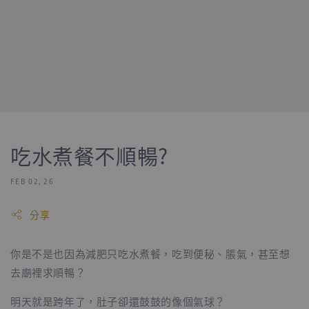
吃水煮餐不順暢?
FEB 02, 26
分享
你是不是也因為減肥只吃水煮餐，吃到便秘、脹氣，甚至想
去廟裡求順暢？
明天就是跨年了，肚子卻還鼓鼓的像個氣球？