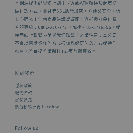
本網站提供綠界線上刷卡、WebATM轉帳及超商條
碼付款方式，並具備SSL憑證加密，方便又安全，請
安心購物！任何商品建議或疑問，歡迎撥打免付費
客服專線：0800-276-777 ，或撥打03-3778596，或
使用線上聯繫表單與我們聯繫！※請注意：本公司
不會以電話或任何方式通知您變更付款方式或操作
ATM，若有疑慮請撥打165反詐騙專線※
關於我們
隱私政策
服務條款
實體通路
追蹤粉絲專頁 Facebook
Follow us