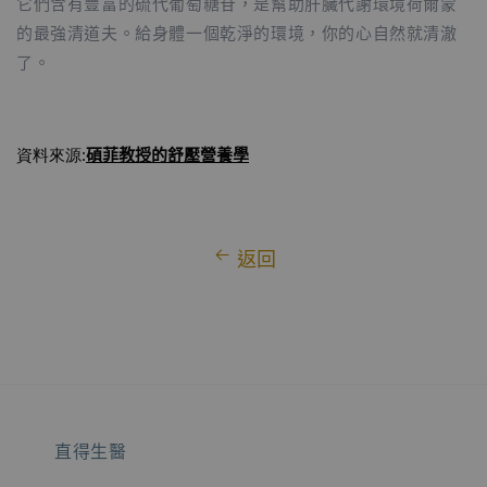
它們含有豐富的硫代葡萄糖苷，是幫助肝臟代謝環境荷爾蒙
的最強清道夫。給身體一個乾淨的環境，你的心自然就清澈
了。
碩菲教授
的舒壓營養學
資料來源:
返回
直得生醫