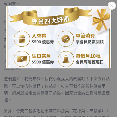
荷爾蒙。
我們常常以為，壓力大、容易焦慮、甚至莫名其妙變胖，是
因為工作太累或自己不夠努力。但其實很多時候，是我們無
意間吃進去的塑膠，在擾亂你的大腦與情緒。
.
當超過 70 度的熱湯、熱豆漿接觸到不耐熱的塑膠袋或內膜
.
時，釋放出的塑化劑會悄悄進入我們的身體。這些化學物質
長得太像我們體內的荷爾蒙了，它們會假傳聖旨，讓內分泌
大亂，導致我們的新陳代謝變慢、情緒容易暴躁，甚至影響
生殖系統。
這個週末，我們來做一個微小但強大的改變吧！下次去買熱
飲，帶上你的保溫杯；買熱食，可以帶個不鏽鋼保鮮盒來
裝；如果還是用塑膠袋裝了熱湯，回家後也請立刻倒進瓷碗
裡。
另外，今天午餐多吃點十字花科蔬菜（花椰菜、高麗菜）。