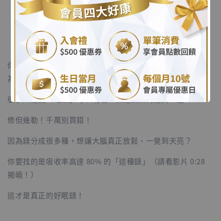
.
.
你是不是明明身體很累，躺在床上腦袋卻停不下來？或是因
為回老家「認床」，翻來覆去睡不著？
很多人聽說「吃鎂」可以助眠，就跑去藥局亂買一通。
修但幾勒！千萬別買錯！
因為鎂分成很多種，想讓大腦真正放鬆、一覺到天亮？
你要找的是吸收率高達 80% 的「這種鎂」（請看影片 0:28
揭曉！）
這才是真正的好眠鎂！