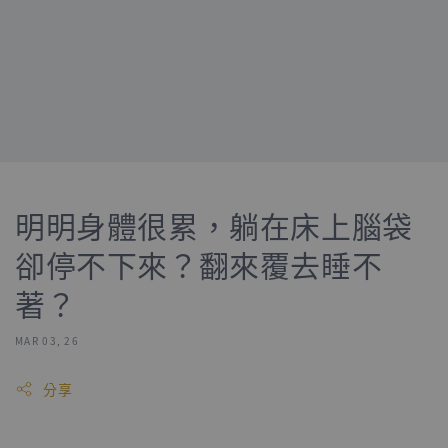
明明身體很累，躺在床上腦袋
卻停不下來？翻來覆去睡不
著？
MAR 03, 26
分享