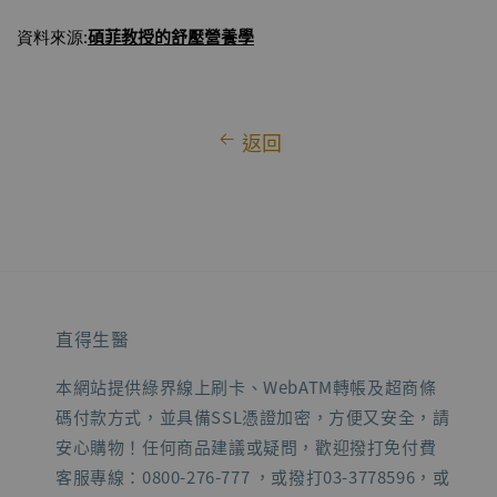
碩菲教授
的舒壓營養學
資料來源:
返回
直得生醫
本網站提供綠界線上刷卡、WebATM轉帳及超商條
碼付款方式，並具備SSL憑證加密，方便又安全，請
安心購物！任何商品建議或疑問，歡迎撥打免付費
客服專線：0800-276-777 ，或撥打03-3778596，或