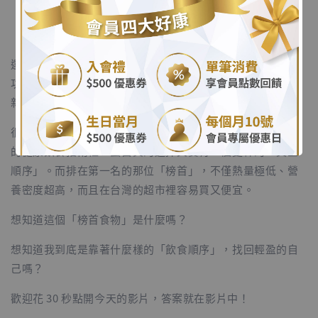
.
還記得我說過，我曾經胖了十幾公斤的慘痛經驗嗎？讓我成
功瘦下來的關鍵，不是吃菜，而是把我的「蛋白質清單」重
.
新洗牌。
很多人以為蛋白質就是一定要吃雞胸肉、吃牛排。但在最新
的健康飲食指南裡，蛋白質的選擇其實有一個更棒的「黃金
順序」。而排在第一名的那位「榜首」，不僅熱量極低、營
養密度超高，而且在台灣的超市裡容易買又便宜。
想知道這個「榜首食物」是什麼嗎？
想知道我到底是靠著什麼樣的「飲食順序」，找回輕盈的自
己嗎？
歡迎花 30 秒點開今天的影片，答案就在影片中！