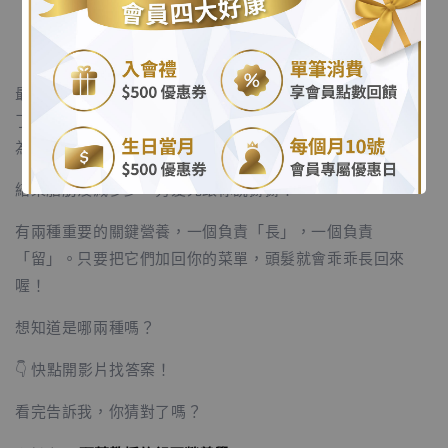
.
「教授，救命啊！我不想變禿頭！」
最近好多人在問，為什麼開始減肥後，洗頭時排水孔都塞住
.
了？其實，掉髮就是身體在對你發出「缺糧抗議」！很多人
為了瘦，把這兩樣最重要的東西都戒掉了。
結果脂肪沒減多少，秀髮先跟你說掰掰！
有兩種重要的關鍵營養，一個負責「長」，一個負責
「留」。只要把它們加回你的菜單，頭髮就會乖乖長回來
喔！
想知道是哪兩種嗎？
👇 快點開影片找答案！
看完告訴我，你猜對了嗎？