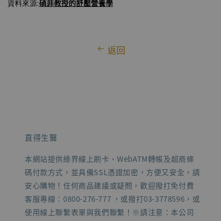
碩菲教授
的舒壓營養學
資料來源:
返回
直得生醫
本網站提供綠界線上刷卡、WebATM轉帳及超商條
碼付款方式，並具備SSL憑證加密，方便又安全，請
安心購物！任何商品建議或疑問，歡迎撥打免付費
客服專線：0800-276-777 ，或撥打03-3778596，或
使用線上聯繫表單與我們聯繫！※請注意：本公司