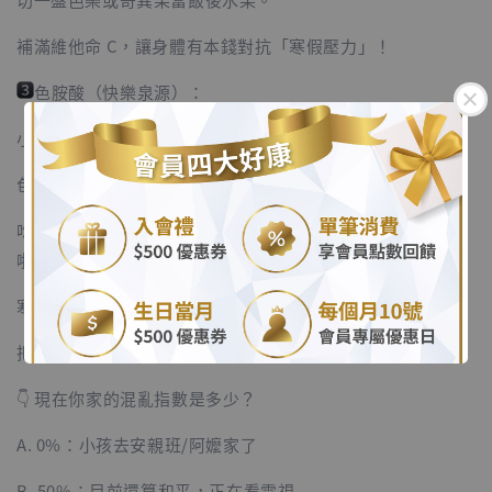
補滿維他命 C，讓身體有本錢對抗「寒假壓力」！
色胺酸（快樂泉源）：
小孩把家裡炸了？來根香蕉吧！
色胺酸是合成血清素（快樂荷爾蒙）的原料。
.
吃完再深呼吸三次，你會發現世界還是很美好的（大概
.
啦）。
寒假才剛開始，這是一場馬拉松。
把自己照顧好，才有力氣跟孩子鬥智鬥勇！
👇 現在你家的混亂指數是多少？
A. 0%：小孩去安親班/阿嬤家了
B. 50%：目前還算和平，正在看電視