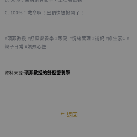
C. 100%：救命啊！屋頂快被掀開了！
#碩菲教授 #舒壓營養學 #寒假 #情緒管理 #補鈣 #維生素C #
親子日常 #媽媽心聲
碩菲教授
的舒壓營養學
資料來源:
返回