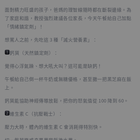
面對精力旺盛的孩子，爸媽的理智線隨時都在斷裂邊緣。為
了家庭和諧，教授強烈建議各位家長，今天午餐給自己加點
「情緒鎮定劑」！
想罵人之前，先吃這 3 種「滅火營養素」：
鈣質（天然鎮定劑）：
覺得心浮氣躁、想大吼大叫？這可能是缺鈣！
午餐給自己倒一杯牛奶或無糖優格，甚至撒一把黑芝麻在飯
上。
鈣質能協助神經傳導放鬆，把你的怒氣值從 100 降到 60。
維生素 C（抗壓戰士）：
壓力大時，體內的維生素 C 會消耗得特別快。
切一盤芭樂或奇異果當飯後水果。