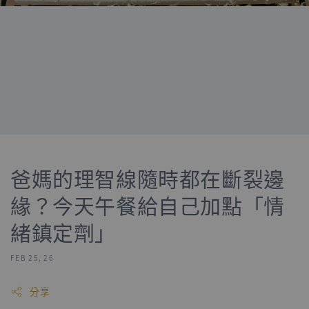
爸媽的理智線隨時都在斷裂邊
緣？今天午餐給自己加點「情
緒鎮定劑」
FEB 25, 26
分享