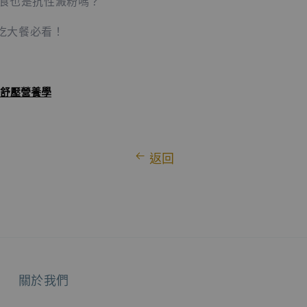
種美食也是抗性澱粉嗎？
吃大餐必看！
舒壓營養學
返回
關於我們