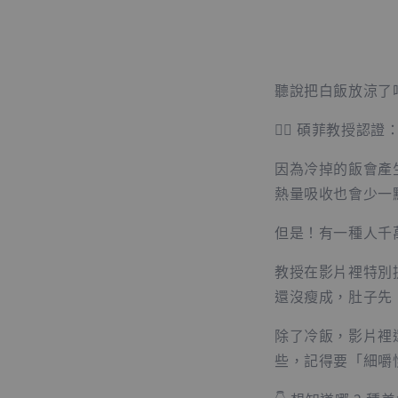
聽說把白飯放涼了
🙆‍♀️ 碩菲教授認
因為冷掉的飯會產
熱量吸收也會少一
但是！有一種人千
教授在影片裡特別
還沒瘦成，肚子先
除了冷飯，影片裡
些，記得要「細嚼