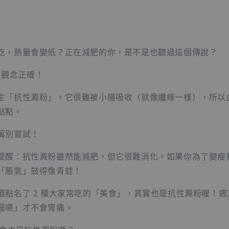
吃，熱量會變低？正在減肥的你，是不是也聽過這個傳說？
證：觀念正確！
生「抗性澱粉」。它很難被小腸吸收（就像纖維一樣），所以
點點。
萬別嘗試！
提醒：抗性澱粉雖然能減肥，但它很難消化。如果你為了變瘦
「脹氣」鼓得像青蛙！
還點名了 2 種大家常吃的「美食」，其實也是抗性澱粉喔！
慢嚥」才不會胃痛。