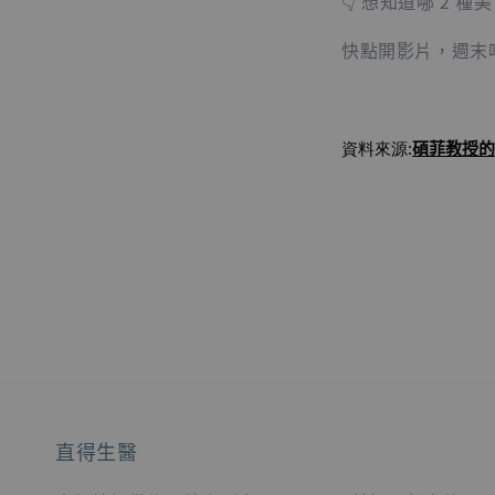
👇 想知道哪 2 
快點開影片，週末
碩菲教授
的
資料來源:
直得生醫