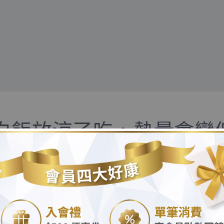
白飯放涼了吃，熱量會變
.