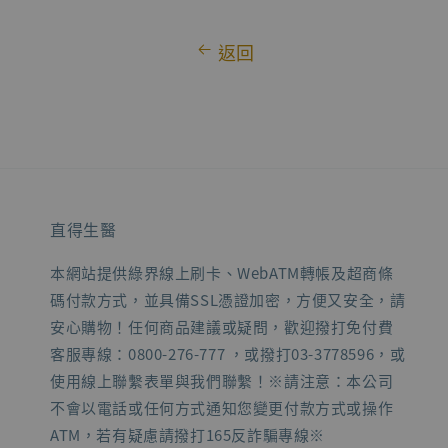
返回
直得生醫
本網站提供綠界線上刷卡、WebATM轉帳及超商條
碼付款方式，並具備SSL憑證加密，方便又安全，請
安心購物！任何商品建議或疑問，歡迎撥打免付費
客服專線：0800-276-777 ，或撥打03-3778596，或
使用線上聯繫表單與我們聯繫！※請注意：本公司
不會以電話或任何方式通知您變更付款方式或操作
ATM，若有疑慮請撥打165反詐騙專線※