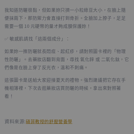
我知道防曬很黏，但如果妳只擠一小粒綠豆大小，在臉上隨
便抹兩下，那防禦力會直接打到骨折。全臉加上脖子，足足
需要一個 10 元硬幣的量才夠成膜保護妳！
✅ 敏感肌請找「這兩個成分」：
如果妳一擦防曬就長悶痘、起紅疹，請對照圖卡裡的「物理
性防曬」。去藥妝店翻到背面，尋找 氧化鋅 或 二氧化鈦，它
們像是在臉上穿了反光衣，溫和不刺痛。
這張圖卡是送給大家迎接夏天的禮物。強烈建議把它存在手
機相簿裡，下次去逛藥妝店買防曬的時候，拿出來對照著
看！
資料來源:
碩菲教授的舒壓營養學