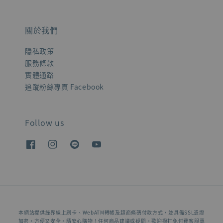
關於我們
隱私政策
服務條款
實體通路
追蹤粉絲專頁 Facebook
Follow us
本網站提供綠界線上刷卡、WebATM轉帳及超商條碼付款方式，並具備SSL憑證
加密，方便又安全，請安心購物！任何商品建議或疑問，歡迎撥打免付費客服專