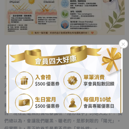
下午三點鐘。看著窗外陰陰沉沉的天氣，偶爾還飄著幾滴毛
毛雨。
.
早上出門前，妳是不是看著窗外沒有太陽，心想：「今天陰
天耶，又沒有出太陽，應該不用擦那一層黏膩的防曬乳了
.
吧？」於是，妳只拍了點化妝水就匆匆出門了。
親愛的，如果妳今天真的是這樣出門的，可能妳的膠原蛋
白，現在正毫無防備地暴露在「隱形殺手」的砲火之下！ 我
們總以為，會讓我們曬黑、曬老的，是那刺眼的「陽光」。
但實際上，真正的兇手是看不見的「紫外線」。