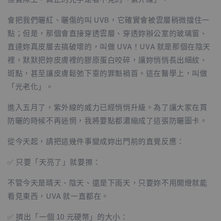
會把我們曬紅、曬傷的叫 UVB，它確實會被雲層稍微擋住一
點；但是，那個會直接穿透雲層、穿透妳辦公室的玻璃窗、
直達妳真皮層去搞破壞的，叫做 UVA！UVA 就是那個在陰天
裡，默默把妳皮膚裡的膠原蛋白咬碎，讓妳悄悄長出細紋、
斑點，甚至讓皮膚鬆弛下垂的罪魁禍首。這在醫學上，叫做
「光老化」。
進入五月了，紫外線的威力已經悄悄升級。為了讓大家在買
防曬的時候不再迷惘，我將要點都濃縮成了這張防曬圖卡。
從今天起，請把這幾件事變成妳出門前的直覺反應：
✅ 只要「天亮了」就要擦：
不管今天是晴天、陰天、還是下雨天，只要妳不用開燈就能
看見東西，UVA 就一直都在。
✅ 擠出「一個 10 元硬幣」的大小：