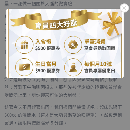
晨，一起做一個關於大腦的微實驗。
實驗任務很簡單：起床後的 90 分鐘內，絕對不碰咖啡因！你
可能會抗議：「教授，不喝咖啡我根本沒辦法開機啊！」但
你知道嗎？剛起床就灌咖啡，其實是你下午總是斷電想睡的
.
罪魁禍首。
.
在我們的神經科學裡，大腦有一種讓人想睡覺的物質叫做
「腺苷」。剛起床時，我們體內的皮質醇（清醒荷爾蒙）正
在自然升高，它會幫我們把腺苷代謝掉。
如果這時候你立刻喝了咖啡，咖啡因只是暫時霸佔了接收
器；等到下午咖啡因退去，那些沒被代謝掉的睡眠物質就會
瞬間湧上來，讓你迎來可怕的大崩盤！
趁著今天不用趕著出門，我們換個開機儀式吧：起床先喝下
500cc 的溫開水（這才是大腦最渴望的喚醒劑），然後走到
窗邊，讓眼睛接觸陽光 5 分鐘。