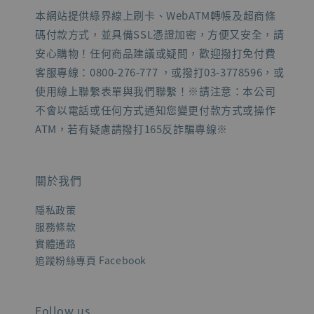
本網站提供綠界線上刷卡、WebATM轉帳及超商條
碼付款方式，並具備SSL憑證加密，方便又安全，請
安心購物！任何商品建議或疑問，歡迎撥打免付費
客服專線：0800-276-777 ，或撥打03-3778596，或
使用線上聯繫表單與我們聯繫！※請注意：本公司
不會以電話或任何方式通知您變更付款方式或操作
ATM，若有疑慮請撥打165反詐騙專線※
關於我們
隱私政策
服務條款
實體通路
追蹤粉絲專頁 Facebook
Follow us