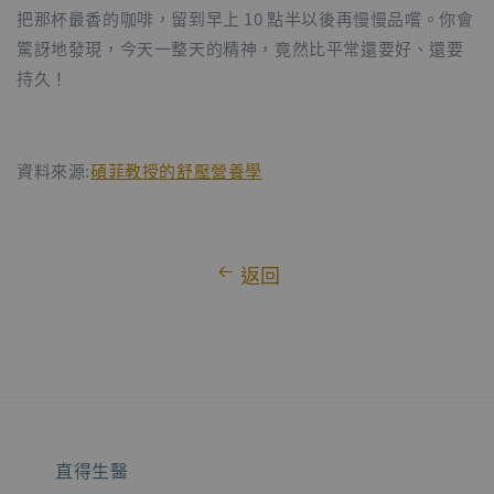
把那杯最香的咖啡，留到早上 10 點半以後再慢慢品嚐。你會
驚訝地發現，今天一整天的精神，竟然比平常還要好、還要
持久！
資料來源:
碩菲教授的舒壓營養學
返回
直得生醫