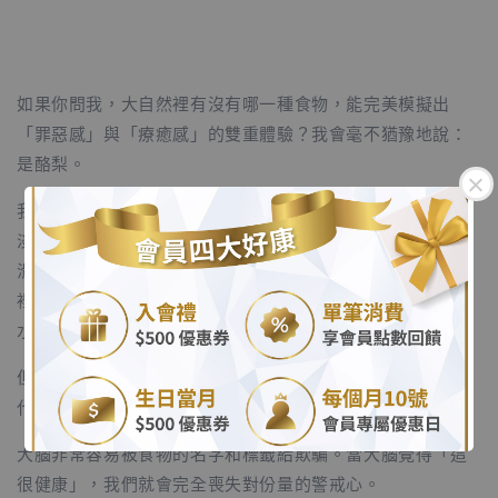
如果你問我，大自然裡有沒有哪一種食物，能完美模擬出
「罪惡感」與「療癒感」的雙重體驗？我會毫不猶豫地說：
是酪梨。
我最喜歡把一顆熟透的酪梨對半切開，用湯匙輕輕刮下那層
淡綠色的果肉。抹在剛烤好、微溫的酸種麵包上，如奶油般
滑順的質地在舌尖化開。它吃起來是如此的溫和，加上名字
.
裡有個「梨」字，讓人毫不懷疑它就是一種「清爽無負擔的
水果」。
.
但也就是這種「無害的假象」，讓我曾經付出過極其慘痛的
代價。
大腦非常容易被食物的名字和標籤給欺騙。當大腦覺得「這
很健康」，我們就會完全喪失對份量的警戒心。