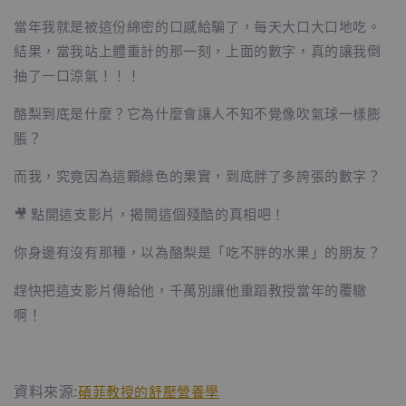
當年我就是被這份綿密的口感給騙了，每天大口大口地吃。
結果，當我站上體重計的那一刻，上面的數字，真的讓我倒
抽了一口涼氣！！！
酪梨到底是什麼？它為什麼會讓人不知不覺像吹氣球一樣膨
脹？
而我，究竟因為這顆綠色的果實，到底胖了多誇張的數字？
🎥 點開這支影片，揭開這個殘酷的真相吧！
你身邊有沒有那種，以為酪梨是「吃不胖的水果」的朋友？
趕快把這支影片傳給他，千萬別讓他重蹈教授當年的覆轍
啊！
資料來源:
碩菲教授的舒壓營養學