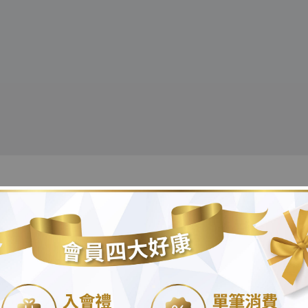
飯」搭配這兩樣神隊友，
負擔！
.