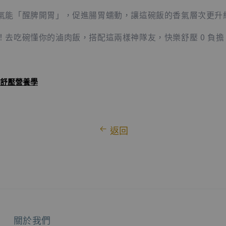
氣能「醒脾開胃」，促進腸胃蠕動，讓這碗飯的香氣層次更升
！去吃碗懂你的滷肉飯，搭配這兩樣神隊友，快樂舒壓 0 負擔
舒壓營養學
返回
關於我們