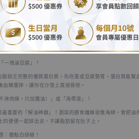
.
教授，滷肉飯都是肥肉跟碳水，是不是超不健康？」其實沒那
最好的方式！豬皮上的膠質和油脂，會讓大腦分泌快樂的「腦
魂救贖啊！
上不水腫、肚子不長肥肉，今晚點滷肉飯時，請務必加點：
或「一塊滷豆腐」！
 滷肉飯缺乏完整的優質蛋白質。先吃蛋或豆腐墊胃，蛋白質能幫
後血糖重摔，讓你在沙發上直接昏迷。
（不淋肉燥，只加醬油）」或「海帶湯」！
 這是最重要的「解油神器」！蔬菜的膳食纖維就像海綿，會把滷
上的便便一起排出去，不讓脂肪留在肚子上。
分題：撒點白胡椒！