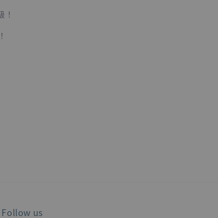
級！
！
Follow us