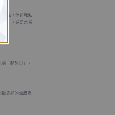
麼嚴重，偶爾吃點
內啡」，這是水煮
血糖「踩煞車」，
肉飯多餘的油脂吸