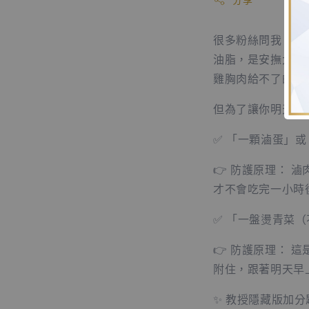
很多粉絲問我：「
油脂，是安撫大腦
雞胸肉給不了的靈
但為了讓你明天早
✅ 「一顆滷蛋」
👉 防護原理：
才不會吃完一小時
✅ 「一盤燙青菜
👉 防護原理：
附住，跟著明天早
✨ 教授隱藏版加