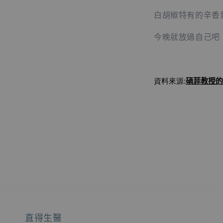
白胡椒特有的辛香
今晚就放過自己吧
碩菲教授
的
資料來源:
直得生醫