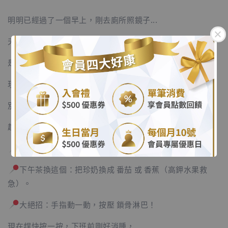
明明已經過了一個早上，剛去廁所照鏡子...
天啊！怎麼臉還是漲漲的，像剛睡醒一樣？
是不是昨晚吃太鹹，代謝卡住了？
.
現在下午兩點半，距離下班約會只剩幾小時！
別慌！教授教你辦公室也能做的「快速消腫術」。
.
趁現在偷偷做這 3 件事：
多喝水多流汗：別怕水腫不敢喝，越喝才能把鈉排出去！
下午茶換這個：把珍奶換成 番茄 或 香蕉（高鉀水果救
急）。
大絕招：手指動一動，按壓 鎖骨淋巴！
現在趕快按一按，下班前剛好消腫，