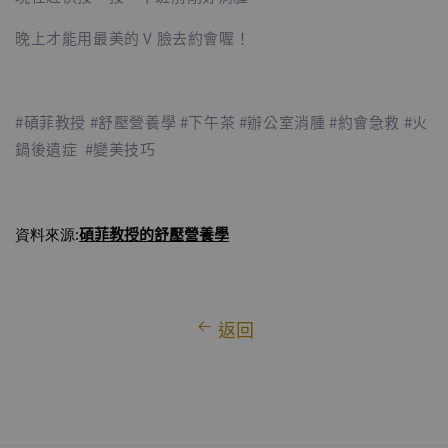
晚上才能用最美的 V 臉去約會喔！
#碩菲教授 #舒壓營養學 #下午茶 #辦公室消腫 #約會急救 #火
鍋後遺症 #變美技巧
碩菲教授
的舒壓營養學
資料來源:
返回