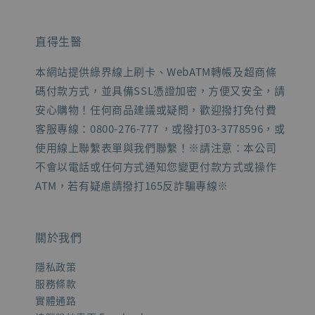
直得生醫
本網站提供綠界線上刷卡、WebATM轉帳及超商條
碼付款方式，並具備SSL憑證加密，方便又安全，請
安心購物！任何商品建議或疑問，歡迎撥打免付費
客服專線：0800-276-777 ，或撥打03-3778596，或
使用線上聯繫表單與我們聯繫！※請注意：本公司
不會以電話或任何方式通知您變更付款方式或操作
ATM，若有疑慮請撥打165反詐騙專線※
關於我們
隱私政策
服務條款
實體通路