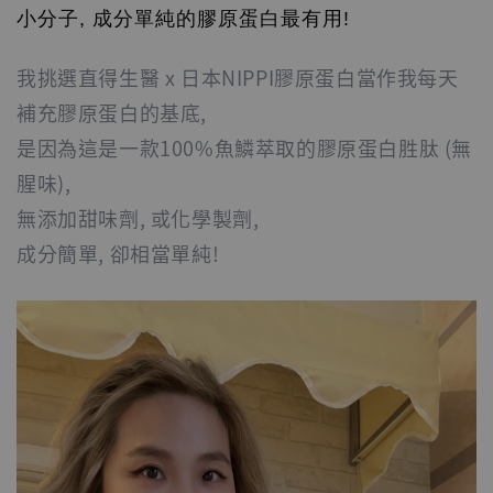
小分子, 成分單純的膠原蛋白最有用!
我挑選直得生醫 x 日本NIPPI膠原蛋白當作我每天
補充膠原蛋白的基底,
是因為這是一款100%魚鱗萃取的膠原蛋白胜肽 (無
腥味),
無添加甜味劑, 或化學製劑,
成分簡單, 卻相當單純!