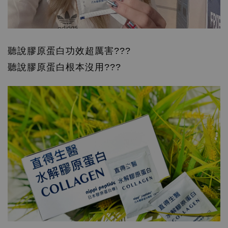
聽說膠原蛋白功效超厲害???
聽說膠原蛋白根本沒用???