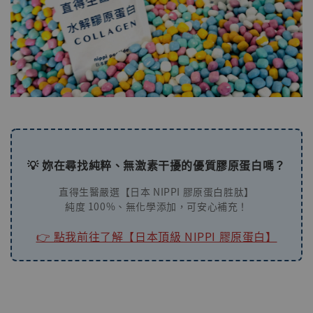
💡 妳在尋找純粹、無激素干擾的優質膠原蛋白嗎？
直得生醫嚴選【日本 NIPPI 膠原蛋白胜肽】
純度 100%、無化學添加，可安心補充！
👉 點我前往了解【日本頂級 NIPPI 膠原蛋白】