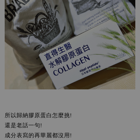
所以歸納膠原蛋白怎麼挑!
還是老話一句!
成分表寫的再華麗都沒用!