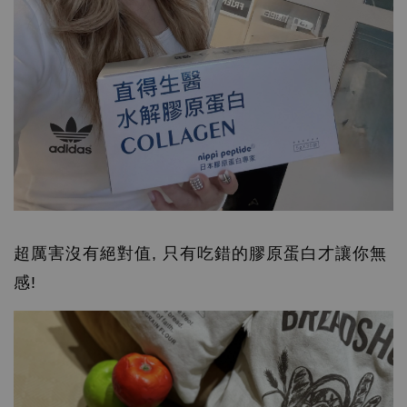
超厲害沒有絕對值, 只有吃錯的膠原蛋白才讓你無
感!