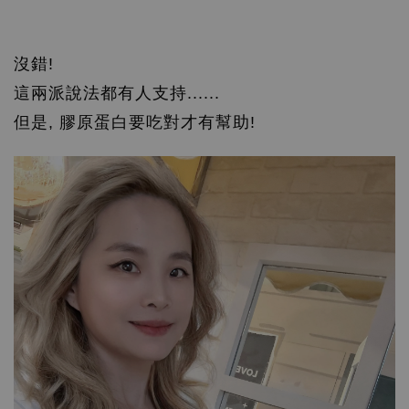
沒錯!
這兩派說法都有人支持......
但是, 膠原蛋白要吃對才有幫助!