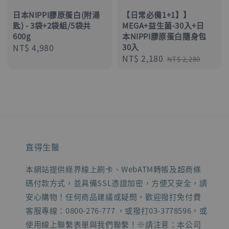
日本NIPPI膠原蛋白(附湯
【日常必備1+1】】
匙) - 3袋+2袋組/5袋共
MEGA+益生菌-30入+日
600g
本NIPPI膠原蛋白隨身包
Regular
NT$ 4,980
30入
Sale
NT$ 2,180
Regular
price
NT$ 2,280
price
price
直得生醫
本網站提供綠界線上刷卡、WebATM轉帳及超商條
碼付款方式，並具備SSL憑證加密，方便又安全，請
安心購物！任何商品建議或疑問，歡迎撥打免付費
客服專線：0800-276-777 ，或撥打03-3778596，或
使用線上聯繫表單與我們聯繫！※請注意：本公司