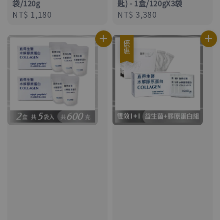
袋/120g
匙) - 1盒/120gX3袋
Regular
NT$ 1,180
Regular
NT$ 3,380
price
price
優惠