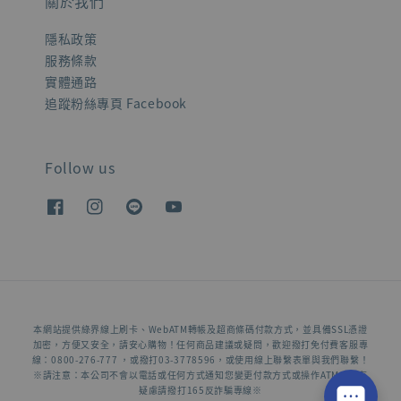
關於我們
隱私政策
服務條款
實體通路
追蹤粉絲專頁 Facebook
Follow us
本網站提供綠界線上刷卡、WebATM轉帳及超商條碼付款方式，並具備SSL憑證
加密，方便又安全，請安心購物！任何商品建議或疑問，歡迎撥打免付費客服專
線：0800-276-777 ，或撥打03-3778596，或使用線上聯繫表單與我們聯繫！
※請注意：本公司不會以電話或任何方式通知您變更付款方式或操作ATM，若有
疑慮請撥打165反詐騙專線※