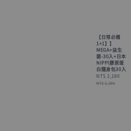
【日常必備
1+1】】
MEGA+益生
菌-30入+日本
NIPPI膠原蛋
白隨身包30入
Sale
NT$ 2,180
Reg
price
pri
NT$ 2,280