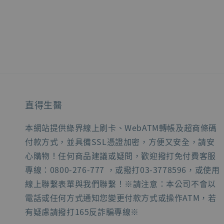
直得生醫
本網站提供綠界線上刷卡、WebATM轉帳及超商條碼
付款方式，並具備SSL憑證加密，方便又安全，請安
心購物！任何商品建議或疑問，歡迎撥打免付費客服
專線：0800-276-777 ，或撥打03-3778596，或使用
線上聯繫表單與我們聯繫！※請注意：本公司不會以
電話或任何方式通知您變更付款方式或操作ATM，若
有疑慮請撥打165反詐騙專線※